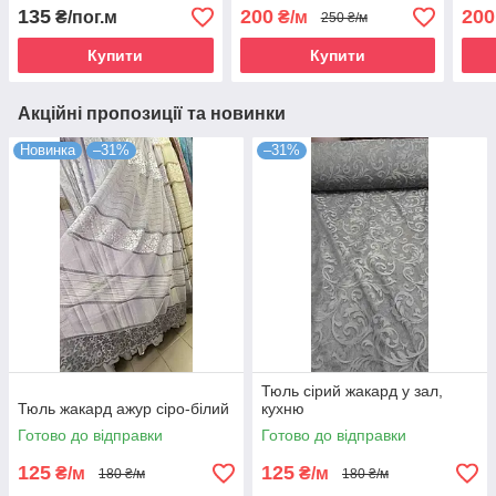
кольору на фатині
135
200
200
₴/пог.м
₴/м
250 ₴/м
Купити
Купити
Акційні пропозиції та новинки
Новинка
–31%
–31%
Тюль сірий жакард у зал,
Тюль жакард ажур сіро-білий
кухню
Готово до відправки
Готово до відправки
125
125
₴/м
₴/м
180 ₴/м
180 ₴/м