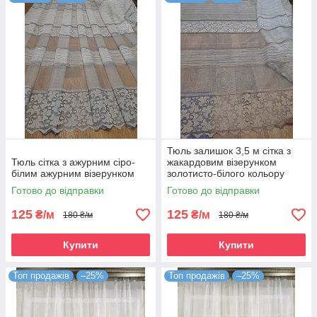
Тюль залишок 3,5 м сітка з
Тюль сітка з ажурним сіро-
жакардовим візерунком
білим ажурним візерунком
золотисто-білого кольору
Готово до відправки
Готово до відправки
125
125
₴/м
₴/м
180 ₴/м
180 ₴/м
Купити
Купити
Топ продажів
–25%
Топ продажів
–25%