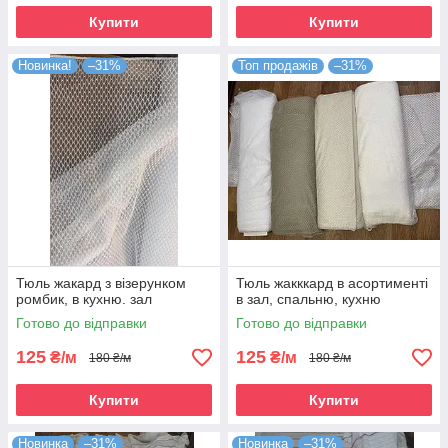
Купити
Купити
Новинка!
–31%
Топ продажів
–31%
Тюль жакард з візерунком
Тюль жакккард в асортименті
ромбик, в кухню. зал
в зал, спальню, кухню
Готово до відправки
Готово до відправки
125
125
₴/м
₴/м
180 ₴/м
180 ₴/м
Купити
Купити
Новинка
–31%
Новинка
–31%