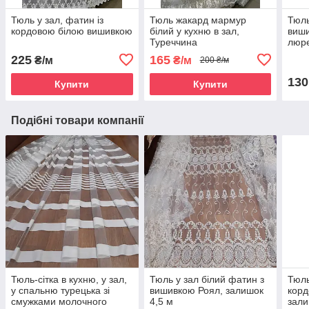
Тюль у зал, фатин із
Тюль жакард мармур
Тюль
кордовою білою вишивкою
білий у кухню в зал,
виши
Туреччина
люре
225
165
₴/м
₴/м
200 ₴/м
130
Купити
Купити
Подібні товари компанії
Тюль-сітка в кухню, у зал,
Тюль у зал білий фатин з
Тюль
у спальню турецька зі
вишивкою Роял, залишок
корд
смужками молочного
4,5 м
зали