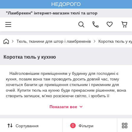
НЕДОРОГО
"Ламбрекен" інтернет-магазин тюлі та штор
Тюль, тканини для штор і ламбрекенів
Коротка тюль у к
Коротка тюль у кухню
Найголовнішим приміщенням у будинку для господині є
кухня, позаяк вона там проводить досить довгий час, тому
хочеться бачити це приміщення стильним і приємним для
очей. Купити тюль на кухню буде прекрасним рішенням, вона
створить затишок, м'яко розсіюючи світло, і зробить її
ошатною.
Показати все
Тюль для кухни буває довгою та короткою:
Довга матиме ошатний вигляд і візуально робити
стелі вище.
Сортування
0
Фільтри
Коротка дуже практична, оскільки довжина доходить