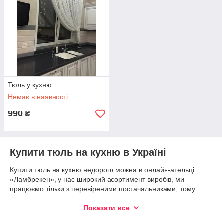
Тюль у кухню
Немає в наявності
990
₴
Купити тюль на кухню в Україні
Купити тюль на кухню недорого можна в онлайн-ательці
«Ламбрекен», у нас широкий асортимент виробів, ми
працюємо тільки з перевіреними постачальниками, тому
можемо гарантувати високу якість. Доставка товару
якнайшвидше працює система знижок, наші професіонали із
Показати все
задоволенням допоможуть вам купити тюль на кухню в