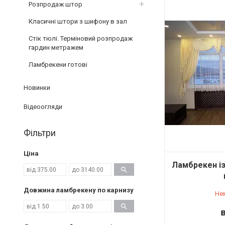
Розпродаж штор
Класичні штори з шифону в зал
Стік тюлі. Терміновий розпродаж
гардин метражем
Ламбрекени готові
Новинки
Відеоогляди
Фільтри
Ціна
Ламбрекен із
Довжина ламбрекену по карнизу
Не
в