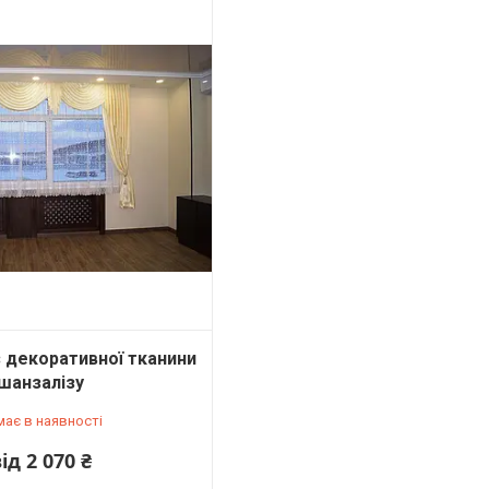
 декоративної тканини
шанзалізу
має в наявності
ід 2 070 ₴