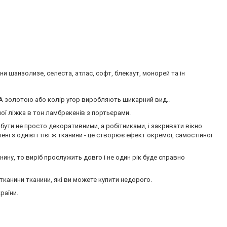
и шанзолизе, селеста, атлас, софт, блекаут, монорей та ін
А золотою або колір угор виробляють шикарний вид..
ої ліжка в тон ламбрекенів з портьєрами.
бути не просто декоративними, а робітниками, і закривати вікно
ні з однієї і тієї ж тканини - це створює ефект окремої, самостійної
ну, то виріб прослужить довго і не один рік буде справно
тканини тканини, які ви можете купити недорого.
раїни.