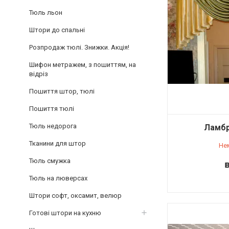
Тюль льон
Штори до спальні
Розпродаж тюлі. Знижки. Акція!
Шифон метражем, з пошиттям, на
відріз
Пошиття штор, тюлі
Пошиття тюлі
Тюль недорога
Ламбр
Тканини для штор
Не
Тюль смужка
в
Тюль на люверсах
Штори софт, оксамит, велюр
Готові штори на кухню