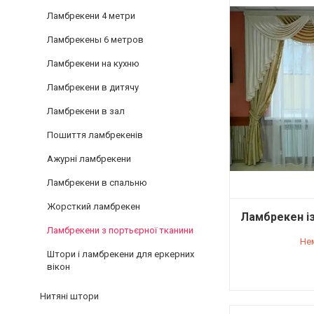
Ламбрекени 4 метри
Ламбрекены 6 метров
Ламбрекени на кухню
Ламбрекени в дитячу
Ламбрекени в зал
Пошиття ламбрекенів
Ажурні ламбрекени
Ламбрекени в спальню
Жорсткий ламбрекен
Ламбрекен із
Ламбрекени з портьєрної тканини
Не
Штори і ламбрекени для еркерних
вікон
Нитяні штори