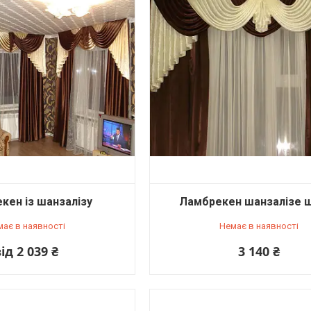
кен із шанзалізу
Ламбрекен шанзалізе 
має в наявності
Немає в наявності
ід 2 039 ₴
3 140 ₴