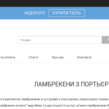
НЕДОРОГО
КУПИТИ ТЮЛЬ
та оплата
Статті
Про нас
Контакти
ЛАМБРЕКЕНИ З ПОРТЬЄР
 комплектів ламбрекенів зі шторами з портьєрних, непрозорих тканин. 
Ламбрекен-ательє" виробник та цех пошиття штор і м'яких ламбрекенів 