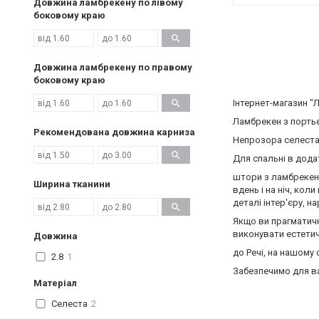
Довжина ламбрекену по лівому
боковому краю
Довжина ламбрекену по правому
боковому краю
Інтернет-магазин "
Ламбрекен з порть
Рекомендована довжина карниза
Непрозора селеста
Для спальні в дода
штори з ламбрекено
Ширина тканини
вдень і на ніч, кол
деталі інтер'єру, 
Якщо ви прагматичн
виконувати естетичн
Довжина
до Речі, на нашому
2.8
1
Забезпечимо для ва
Матеріал
Селеста
2