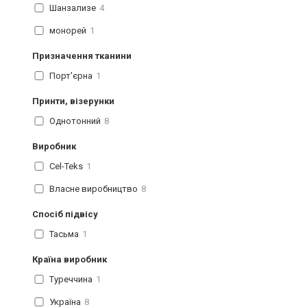
Шанзализе
4
монорей
1
Призначення тканини
Порт'єрна
1
Принти, візерунки
Однотонний
8
Виробник
Cel-Teks
1
Власне виробництво
8
Спосіб підвісу
Тасьма
1
Країна виробник
Туреччина
1
Україна
8