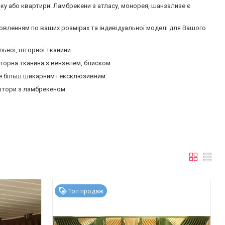
нку або квартири. Ламбрекени з атласу, монорея, шанзализе є
отовленням по ваших розмірах та індивідуальної моделі для Вашого
льної, шторної тканини.
шторна тканина з вензелем, блиском.
е більш шикарним і ексклюзивним.
штори з ламбрекеном.
Топ продаж