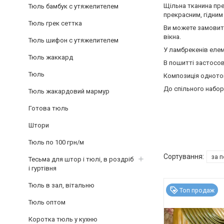
Щільна тканина пре
Тюль бамбук с утяжелителем
прекрасним, гідним
Тюль грек сеттка
Ви можете замовити
вікна.
Тюль шифон с утяжелителем
У ламбрекенів елем
Тюль жаккард
В пошитті застосов
Тюль
Композиція одното
До спільного набор
Тюль жакардовий мармур
Готова тюль
Штори
Тюль по 100 грн/м
Тесьма для штор і тюлі, в роздріб
і гуртівня
Тюль в зал, вітальню
Топ продаж
Тюль оптом
Коротка тюль у кухню