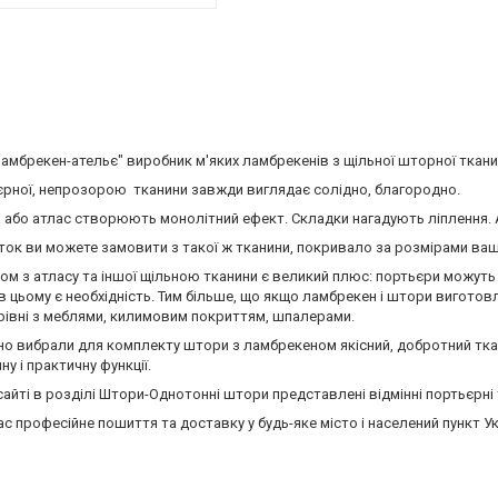
Ламбрекен-ательє" виробник м'яких ламбрекенів з щільної шторної тканин
єрної, непрозорою тканини завжди виглядає солідно, благородно.
 або атлас створюють монолітний ефект. Складки нагадують ліплення. 
ток ви можете замовити з такої ж тканини, покривало за розмірами ваш
м з атласу та іншої щільною тканини є великий плюс: портьєри можуть 
и в цьому є необхідність. Тим більше, що якщо ламбрекен і штори виготовле
нарівні з меблями, килимовим покриттям, шпалерами.
о вибрали для комплекту штори з ламбрекеном якісний, добротний ткани
у і практичну функції.
 сайті в розділі Штори-Однотонні штори представлені відмінні портьєрні 
с професійне пошиття та доставку у будь-яке місто і населений пункт Ук