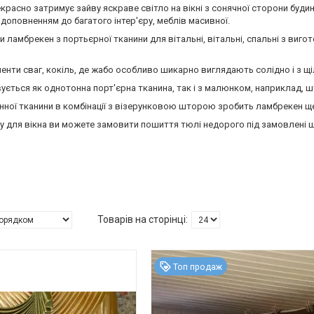
красно затримує зайву яскраве світло на вікні з сонячної сторони буди
 доповненням до багатого інтер'єру, меблів масивної.
 ламбрекен з портьєрної тканини для вітальні, вітальні, спальні з виг
енти сваг, кокіль, де жабо особливо шикарно виглядають солідно і з щі
ується як однотонна порт'єрна тканина, так і з малюнком, наприклад, 
нної тканини в комбінації з візерунковою шторою зробить ламбрекен щ
у для вікна ви можете замовити пошиття тюлі недорого під замовлені 
Топ продаж