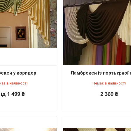
екен у коридор
Ламбрекен із портьєрної 
має в наявності
Немає в наявності
ід 1 499 ₴
2 369 ₴