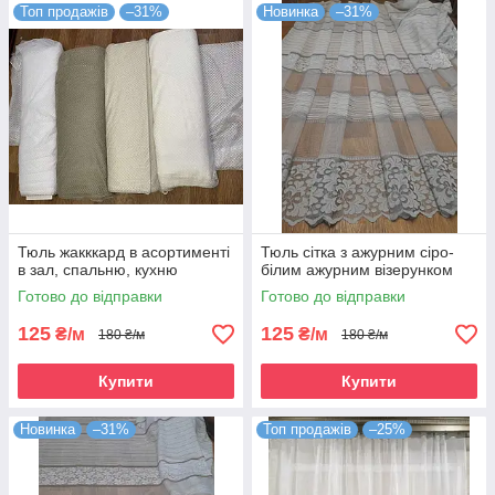
Топ продажів
–31%
Новинка
–31%
Тюль жакккард в асортименті
Тюль сітка з ажурним сіро-
в зал, спальню, кухню
білим ажурним візерунком
Готово до відправки
Готово до відправки
125
125
₴/м
₴/м
180 ₴/м
180 ₴/м
Купити
Купити
Новинка
–31%
Топ продажів
–25%