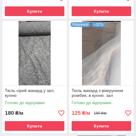
Купити
Купити
Новинка!
–31%
Тюль сірий жакард у зал,
Тюль жакард з візерунком
кухню
ромбик, в кухню. зал
Готово до відправки
Готово до відправки
180
125
₴/м
₴/м
180 ₴/м
Купити
Купити