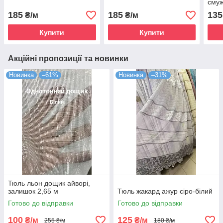
сму
коль
185
185
135
₴/м
₴/м
Купити
Купити
Акційні пропозиції та новинки
Новинка
–61%
Новинка
–31%
Тюль льон дощик айворі,
залишок 2,65 м
Тюль жакард ажур сіро-білий
Готово до відправки
Готово до відправки
100
125
₴/м
₴/м
255 ₴/м
180 ₴/м