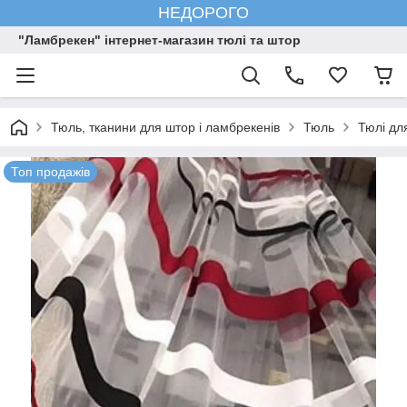
НЕДОРОГО
"Ламбрекен" інтернет-магазин тюлі та штор
Тюль, тканини для штор і ламбрекенів
Тюль
Тюлі дл
Топ продажів