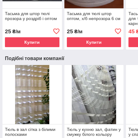
Тасьма для штор тюлі
Тасьма для тюлі штор
Тась
прозора у роздріб і оптом
оптом, х/б непрозора 6 см
для 
карн
25
25
45
₴/м
₴/м
₴
Купити
Купити
Подібні товари компанії
Тюль в зал сітка з білими
Тюль у кухню зал, фатин у
Тюль
полосками
смужку білого кольору
у сп