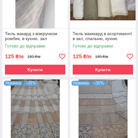
Тюль жакард з візерунком
Тюль жакккард в асортименті
ромбик, в кухню. зал
в зал, спальню, кухню
Готово до відправки
Готово до відправки
125
125
₴/м
₴/м
180 ₴/м
180 ₴/м
Купити
Купити
Новинка
–31%
Новинка
–31%