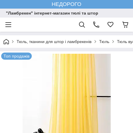
НЕДОРОГО
"Ламбрекен" інтернет-магазин тюлі та штор
Тюль, тканини для штор і ламбрекенів
Тюль
Тюль ву
Топ продажів