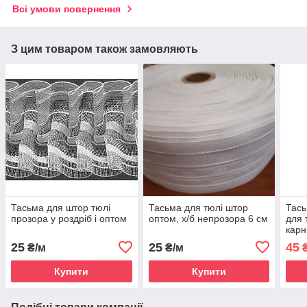
Всі умови повернення
З цим товаром також замовляють
Тасьма для штор тюлі
Тасьма для тюлі штор
Тась
прозора у роздріб і оптом
оптом, х/б непрозора 6 см
для 
карн
25
25
45
₴/м
₴/м
₴
Купити
Купити