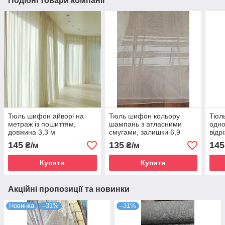
Подібні товари компанії
Тюль шифон айворі на
Тюль шифон кольору
Тюл
метраж із пошиттям,
шампань з атласними
одно
довжина 3,3 м
смугами, залишки 6,9
відр
+4,5+3,5 м
145
135
145
₴/м
₴/м
Купити
Купити
Акційні пропозиції та новинки
Новинка
–31%
–31%