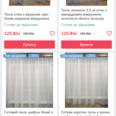
Тюль залишок 3,5 м сітка з
Тюль сітка з ажурним сіро-
жакардовим візерунком
білим ажурним візерунком
золотисто-білого кольору
Готово до відправки
Готово до відправки
125
125
₴/м
₴/м
180 ₴/м
180 ₴/м
Купити
Купити
Топ продажів
–25%
Топ продажів
–25%
Готовий тюль шифон білий у
Готова коротка тюль у кухню,