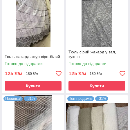
Тюль сірий жакард у зал,
Тюль жакард ажур сіро-білий
кухню
Готово до відправки
Готово до відправки
125
125
₴/м
₴/м
180 ₴/м
180 ₴/м
Купити
Купити
Новинка!
–31%
Топ продажів
–31%