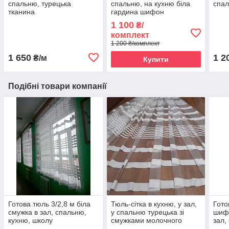
спальню, турецька
спальню, на кухню біла
спал
тканина
гардина шифон
Туреччина, 6 метрів
1 100
₴/
ширина
комплект
1 200 ₴/комплект
1 650
1 2
₴/м
Купити
Подібні товари компанії
Готова тюль 3/2,8 м біла
Тюль-сітка в кухню, у зал,
Гото
смужка в зал, спальню,
у спальню турецька зі
шифо
кухню, школу
смужками молочного
зал,
кольору на фатині