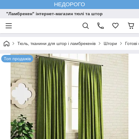
НЕДОРОГО
"Ламбрекен" інтернет-магазин тюлі та штор
Тюль, тканини для штор і ламбрекенів
Штори
Готові
Топ продажів