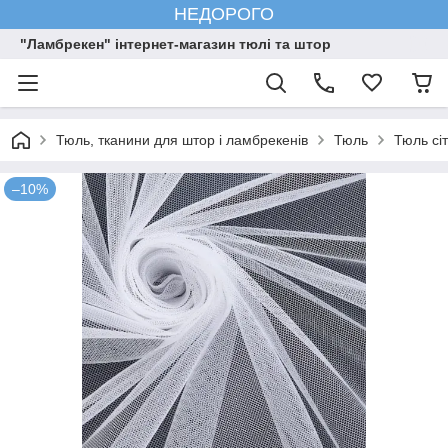
НЕДОРОГО
"Ламбрекен" інтернет-магазин тюлі та штор
Тюль, тканини для штор і ламбрекенів
Тюль
Тюль сі
–10%