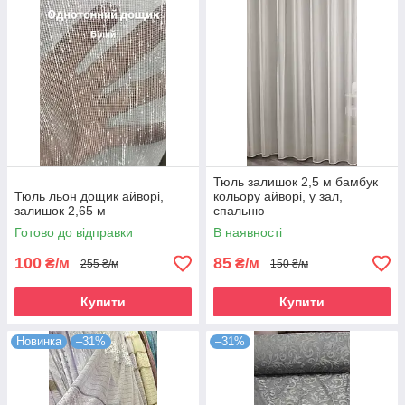
Тюль залишок 2,5 м бамбук
Тюль льон дощик айворі,
кольору айворі, у зал,
залишок 2,65 м
спальню
Готово до відправки
В наявності
100
85
₴/м
₴/м
255 ₴/м
150 ₴/м
Купити
Купити
Новинка
–31%
–31%