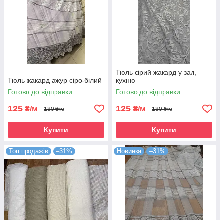
Тюль сірий жакард у зал,
Тюль жакард ажур сіро-білий
кухню
Готово до відправки
Готово до відправки
125
125
₴/м
₴/м
180 ₴/м
180 ₴/м
Купити
Купити
Топ продажів
–31%
Новинка
–31%