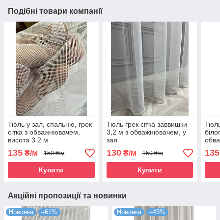
Подібні товари компанії
Тюль у зал, спальню, грек
Тюль грек сітка заввишки
Тюль
сітка з обважнювачем,
3,2 м з обважнювачем, у
біло
висота 3.2 м
зал
обв
135
130
135
₴/м
₴/м
150 ₴/м
150 ₴/м
Купити
Купити
Акційні пропозиції та новинки
Новинка
–61%
Новинка
–43%