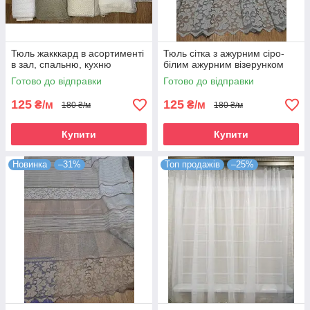
Тюль жакккард в асортименті
Тюль сітка з ажурним сіро-
в зал, спальню, кухню
білим ажурним візерунком
Готово до відправки
Готово до відправки
125
125
₴/м
₴/м
180 ₴/м
180 ₴/м
Купити
Купити
Новинка
–31%
Топ продажів
–25%