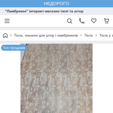
НЕДОРОГО
"Ламбрекен" інтернет-магазин тюлі та штор
Тюль, тканини для штор і ламбрекенів
Тюль
Тюль у з
Топ продажів