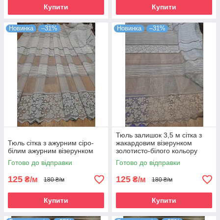
Купити
Купити
Новинка
–31%
Новинка
–31%
Тюль залишок 3,5 м сітка з
Тюль сітка з ажурним сіро-
жакардовим візерунком
білим ажурним візерунком
золотисто-білого кольору
Готово до відправки
Готово до відправки
125
125
₴/м
₴/м
180 ₴/м
180 ₴/м
Купити
Купити