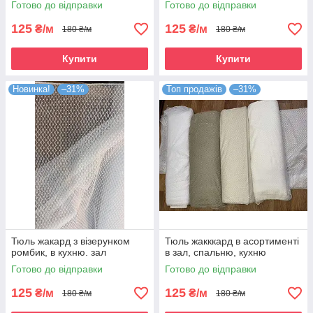
Готово до відправки
Готово до відправки
125
125
₴/м
₴/м
180 ₴/м
180 ₴/м
Купити
Купити
Новинка!
–31%
Топ продажів
–31%
Тюль жакард з візерунком
Тюль жакккард в асортименті
ромбик, в кухню. зал
в зал, спальню, кухню
Готово до відправки
Готово до відправки
125
125
₴/м
₴/м
180 ₴/м
180 ₴/м