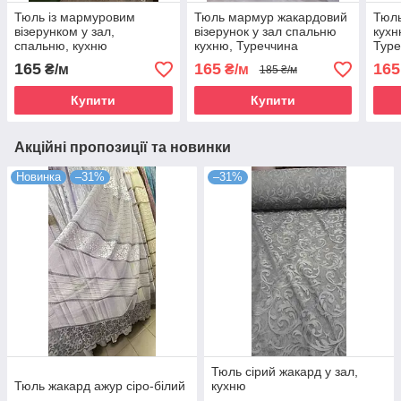
Тюль із мармуровим
Тюль мармур жакардовий
Тюль
візерунком у зал,
візерунок у зал спальню
кухн
спальню, кухню
кухню, Туреччина
Туре
165
165
165
₴/м
₴/м
185 ₴/м
Купити
Купити
Акційні пропозиції та новинки
Новинка
–31%
–31%
Тюль сірий жакард у зал,
Тюль жакард ажур сіро-білий
кухню