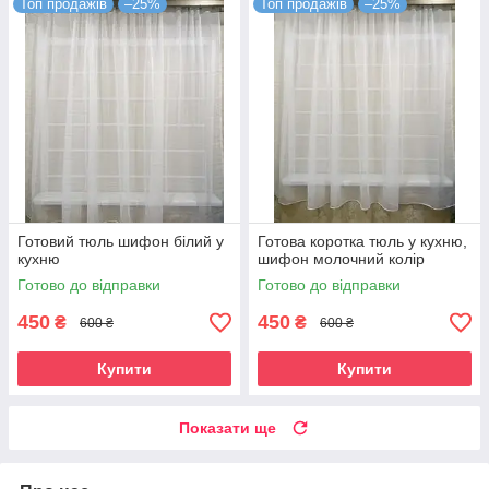
Топ продажів
–25%
Топ продажів
–25%
Готовий тюль шифон білий у
Готова коротка тюль у кухню,
кухню
шифон молочний колір
Готово до відправки
Готово до відправки
450
450
₴
₴
600 ₴
600 ₴
Купити
Купити
Показати ще