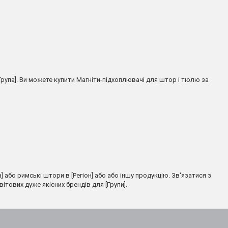
рупа]. Ви можете купити Магніти-підхоплювачі для штор і тюлю за
 або римські штори в [Регіон] або або іншу продукцію. Зв'язатися з
вітових дуже якісних брендів для [Групи].