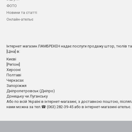
ФОТО
Новини та статті
Онлайн-ательє
Інтернет магазин ЛАМБРЕКЕН надає послуги продажу штор, тюлів та л
[Ціна] в:
Києві
[Регіоні]
Херсоні
Полтаві
Черкасах
Запоріжжя
Дніпропетровськ (Дніпро)
Донецьку чи Луганську
Або по всій Україні в інтернет-магазині, з доставкою поштою, післяп
нами можна за тел.☎ (063) 282-39-45 або в інтернет-магазині-ательє. 