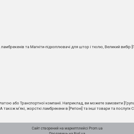
амбрекенів та Магніти-підхоплювачі для штор і тюлю, Великий вибір [Г
латою або Транспортної компанії. Наприклад, ви можете замовити [Група]
А також м'які, жорсткі ламбрекени в [Регіоні] та інші товари та послуги С
Сайт створений на маркетплейсі
Prom.ua
Продавець на Bigl.ua