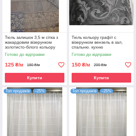
Тюль залишок 3,5 м сітка з
Тюль кольору графіт с
жакардовим візерунком
візерунком вензель в зал,
золотисто-білого кольору
спальню. кухню
Готово до відправки
Готово до відправки
125
150
₴/м
₴/м
180 ₴/м
200 ₴/м
Купити
Купити
Топ продажів
–25%
Топ продажів
–25%