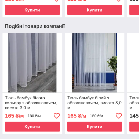
Купити
Купити
Подібні товари компанії
Тюль бамбук білого
Тюль бамбук білий з
Тюль
кольору з обважнювачем,
обважнювачем, висота 3,0
обва
висота 3.0 м
м
м
165
165
145
₴/м
₴/м
180 ₴/м
180 ₴/м
Купити
Купити