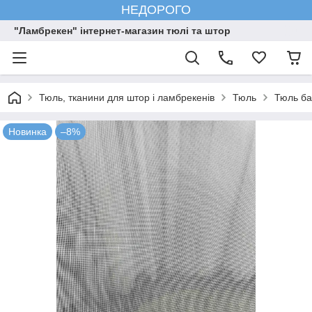
НЕДОРОГО
"Ламбрекен" інтернет-магазин тюлі та штор
Тюль, тканини для штор і ламбрекенів
Тюль
Тюль ба
Новинка
–8%