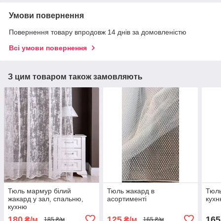
Умови повернення
Повернення товару впродовж 14 днів за домовленістю
Всі умови повернення
З цим товаром також замовляють
Тюль мармур білий
Тюль жакард в
Тюль
жакард у зал, спальню,
асортименті
кухн
кухню
180
125
165
₴/м
₴/м
185 ₴/м
165 ₴/м