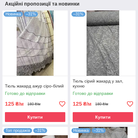
Акційні пропозиції та новинки
Новинка
–31%
–31%
Тюль сірий жакард у зал,
Тюль жакард ажур сіро-білий
кухню
Готово до відправки
Готово до відправки
125
125
₴/м
₴/м
180 ₴/м
180 ₴/м
Купити
Купити
Топ продажів
–31%
Новинка
–31%