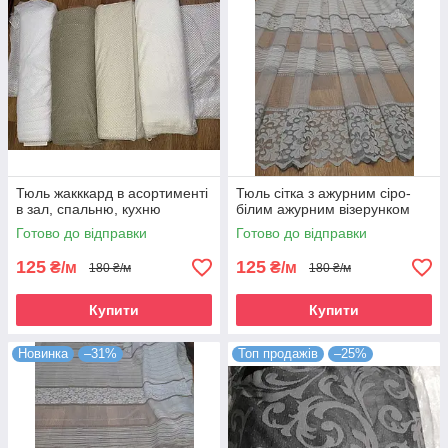
Тюль жакккард в асортименті
Тюль сітка з ажурним сіро-
в зал, спальню, кухню
білим ажурним візерунком
Готово до відправки
Готово до відправки
125
125
₴/м
₴/м
180 ₴/м
180 ₴/м
Купити
Купити
Новинка
–31%
Топ продажів
–25%