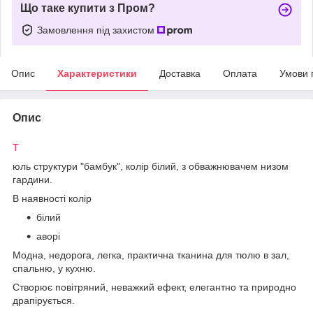
Що таке купити з Пром?
Замовлення під захистом
Опис
Характеристики
Доставка
Оплата
Умови 
Опис
Т
юль структури "бамбук", колір білий, з обважнювачем низом
гардини.
В наявності колір
білий
аворі
Модна, недорога, легка, практична тканина для тюлю в зал,
спальню, у кухню.
Створює повітряний, неважкий ефект, елегантно та природно
драпірується.