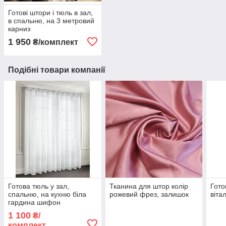
Готові штори і тюль в зал,
в спальню, на 3 метровий
карниз
1 950
₴/комплект
Подібні товари компанії
Готова тюль у зал,
Тканина для штор колір
Гото
спальню, на кухню біла
рожевий фрез, залишок
віта
гардина шифон
Туреччина, 6 метрів
1 100
₴/
ширина
комплект