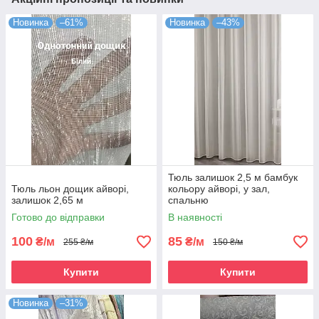
Новинка
–61%
Новинка
–43%
Тюль залишок 2,5 м бамбук
Тюль льон дощик айворі,
кольору айворі, у зал,
залишок 2,65 м
спальню
Готово до відправки
В наявності
100
85
₴/м
₴/м
255 ₴/м
150 ₴/м
Купити
Купити
Новинка
–31%