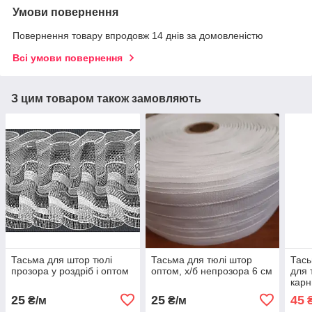
Умови повернення
Повернення товару впродовж 14 днів за домовленістю
Всі умови повернення
З цим товаром також замовляють
Тасьма для штор тюлі
Тасьма для тюлі штор
Тась
прозора у роздріб і оптом
оптом, х/б непрозора 6 см
для 
карн
25
25
45
₴/м
₴/м
₴