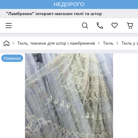
НЕДОРОГО
"Ламбрекен" інтернет-магазин тюлі та штор
Тюль, тканини для штор і ламбрекенів
Тюль
Тюль у 
Новинка