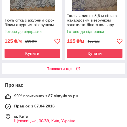
Тюль залишок 3,5 м сітка з
Тюль сітка з ажурним сіро-
жакардовим візерунком
білим ажурним візерунком
золотисто-білого кольору
Готово до відправки
Готово до відправки
125
125
₴/м
₴/м
180 ₴/м
180 ₴/м
Купити
Купити
Показати ще
Про нас
99% позитивних з 87 відгуків за рік
Працює з 07.04.2016
м. Київ
Щекавицька, 30/39, Київ, Україна