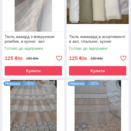
Тюль жакард з візерунком
Тюль жакккард в асортименті
ромбик, в кухню. зал
в зал, спальню, кухню
Готово до відправки
Готово до відправки
125
125
₴/м
₴/м
180 ₴/м
180 ₴/м
Купити
Купити
Новинка
–31%
Новинка
–31%