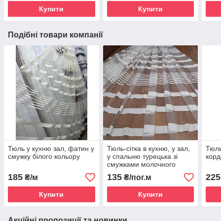
Купити
Купити
Подібні товари компанії
Тюль у кухню зал, фатин у
Тюль-сітка в кухню, у зал,
Тюль
смужку білого кольору
у спальню турецька зі
корд
смужками молочного
кольору на фатині
185
135
225
₴/м
₴/пог.м
Купити
Купити
Акційні пропозиції та новинки