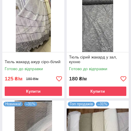
Тюль сірий жакард у зал,
Тюль жакард ажур сіро-білий
кухню
Готово до відправки
Готово до відправки
125
180
₴/м
₴/м
180 ₴/м
Купити
Купити
Новинка!
–31%
Топ продажів
–31%