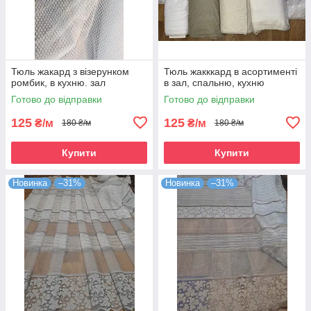
Тюль жакард з візерунком
Тюль жакккард в асортименті
ромбик, в кухню. зал
в зал, спальню, кухню
Готово до відправки
Готово до відправки
125
125
₴/м
₴/м
180 ₴/м
180 ₴/м
Купити
Купити
Новинка
–31%
Новинка
–31%