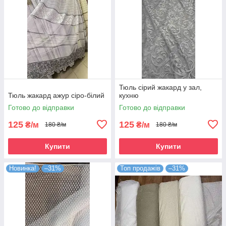
Тюль сірий жакард у зал,
Тюль жакард ажур сіро-білий
кухню
Готово до відправки
Готово до відправки
125
125
₴/м
₴/м
180 ₴/м
180 ₴/м
Купити
Купити
Новинка!
–31%
Топ продажів
–31%