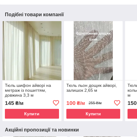
Подібні товари компанії
Тюль шифон айворі на
Тюль льон дощик айворі,
Тюль
метраж із пошиттям,
залишок 2,65 м
коль
довжина 3,3 м
м
145
100
150
₴/м
₴/м
255 ₴/м
Купити
Купити
Акційні пропозиції та новинки