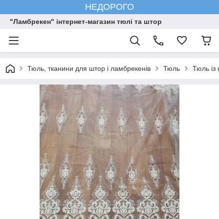
НЕДОРОГО
"Ламбрекен" інтернет-магазин тюлі та штор
Тюль, тканини для штор і ламбрекенів
Тюль
Тюль із