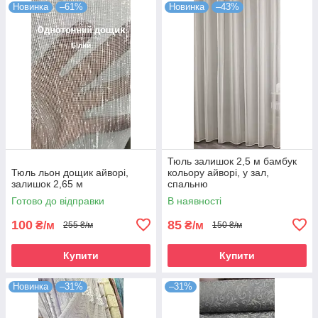
Новинка
–61%
Новинка
–43%
Тюль залишок 2,5 м бамбук
Тюль льон дощик айворі,
кольору айворі, у зал,
залишок 2,65 м
спальню
Готово до відправки
В наявності
100
85
₴/м
₴/м
255 ₴/м
150 ₴/м
Купити
Купити
Новинка
–31%
–31%