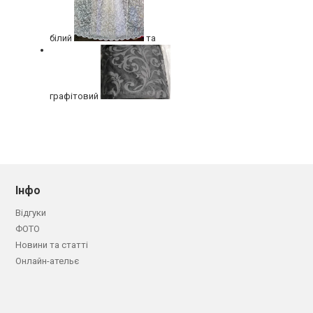
білий
та
графітовий
Інфо
Відгуки
ФОТО
Новини та статті
Онлайн-ательє