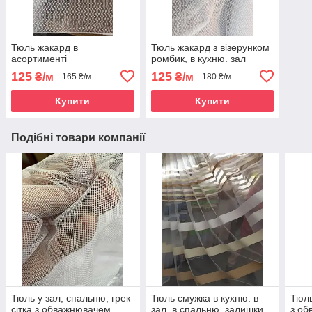
Тюль жакард в
Тюль жакард з візерунком
асортименті
ромбик, в кухню. зал
125
125
₴/м
₴/м
165 ₴/м
180 ₴/м
Купити
Купити
Подібні товари компанії
Тюль у зал, спальню, грек
Тюль смужка в кухню. в
Тюль
сітка з обважнювачем,
зал, в спальню, залишки
з об