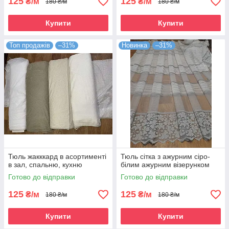
125
125
₴/м
₴/м
180 ₴/м
180 ₴/м
Купити
Купити
Топ продажів
–31%
Новинка
–31%
Тюль жакккард в асортименті
Тюль сітка з ажурним сіро-
в зал, спальню, кухню
білим ажурним візерунком
Готово до відправки
Готово до відправки
125
125
₴/м
₴/м
180 ₴/м
180 ₴/м
Купити
Купити