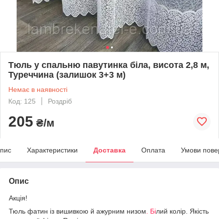
Тюль у спальню павутинка біла, висота 2,8 м,
Туреччина (залишок 3+3 м)
Немає в наявності
Код: 125
Роздріб
205
₴/м
пис
Характеристики
Доставка
Оплата
Умови пове
Опис
Акція!
Тюль фатин із вишивкою й ажурним низом
. Бі
лий колір. Якість