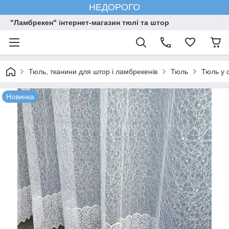
НЕДОРОГО
"Ламбрекен" інтернет-магазин тюлі та штор
Тюль, тканини для штор і ламбрекенів
Тюль
Тюль у 
Новинка