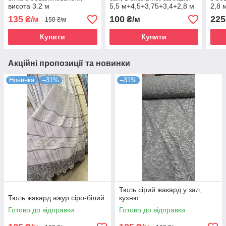
висота 3.2 м
5,5 м+4,5+3,75+3,4+2,8 м
2,8 
135
100
225
₴/м
₴/м
150 ₴/м
Купити
Купити
Акційні пропозиції та новинки
Новинка
–31%
–31%
Тюль сірий жакард у зал,
Тюль жакард ажур сіро-білий
кухню
Готово до відправки
Готово до відправки