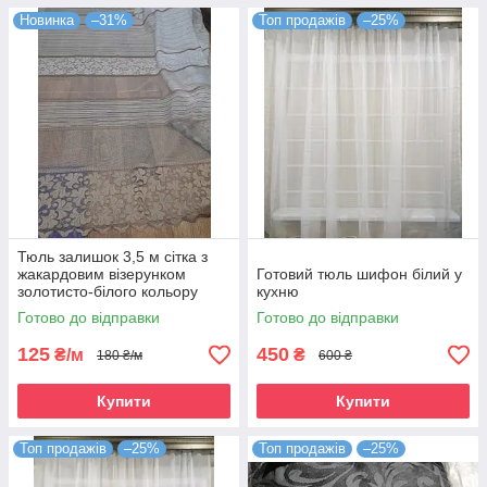
Новинка
–31%
Топ продажів
–25%
Тюль залишок 3,5 м сітка з
жакардовим візерунком
Готовий тюль шифон білий у
золотисто-білого кольору
кухню
Готово до відправки
Готово до відправки
125
450
₴/м
₴
180 ₴/м
600 ₴
Купити
Купити
Топ продажів
–25%
Топ продажів
–25%