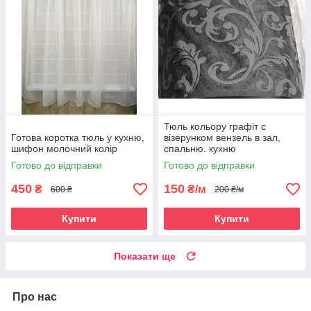
Тюль кольору графіт с
Готова коротка тюль у кухню,
візерунком вензель в зал,
шифон молочний колір
спальню. кухню
Готово до відправки
Готово до відправки
450
150
₴
₴/м
600 ₴
200 ₴/м
Купити
Купити
Показати ще
Про нас