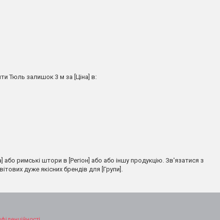
и Тюль залишок 3 м за [Ціна] в:
 або римські штори в [Регіон] або або іншу продукцію. Зв'язатися з
вітових дуже якісних брендів для [Групи].
нфіденційності