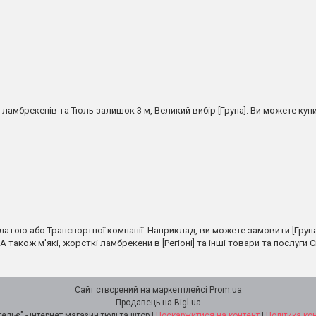
мбрекенів та Тюль залишок 3 м, Великий вибір [Група]. Ви можете купит
латою або Транспортної компанії. Наприклад, ви можете замовити [Група]
А також м'які, жорсткі ламбрекени в [Регіоні] та інші товари та послуги С
Сайт створений на маркетплейсі
Prom.ua
Продавець на Bigl.ua
"Ламбрекен-ательє" - інтернет магазин тюлі та штор |
Поскаржитися на контент
|
Політика ко