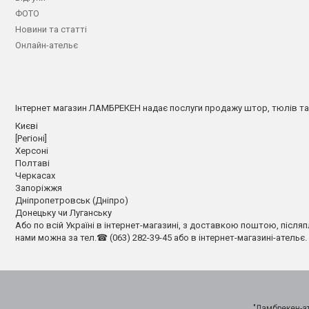
ФОТО
Новини та статті
Онлайн-ательє
Інтернет магазин ЛАМБРЕКЕН надає послуги продажу штор, тюлів та ла
Києві
[Регіоні]
Херсоні
Полтаві
Черкасах
Запоріжжя
Дніпропетровськ (Дніпро)
Донецьку чи Луганську
Або по всій Україні в інтернет-магазині, з доставкою поштою, післяп
нами можна за тел.☎ (063) 282-39-45 або в інтернет-магазині-ательє. 