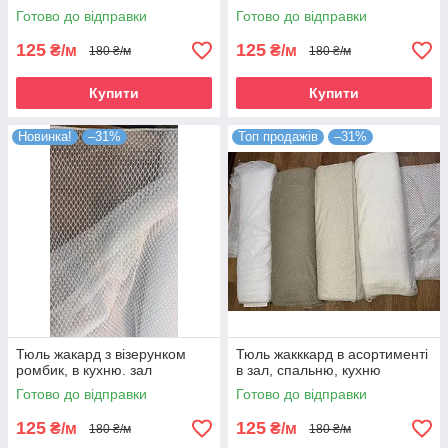
Готово до відправки
Готово до відправки
125
125
₴/м
₴/м
180 ₴/м
180 ₴/м
Купити
Купити
Новинка!
–31%
Топ продажів
–31%
Тюль жакард з візерунком
Тюль жакккард в асортименті
ромбик, в кухню. зал
в зал, спальню, кухню
Готово до відправки
Готово до відправки
125
125
₴/м
₴/м
180 ₴/м
180 ₴/м