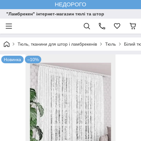
НЕДОРОГО
"Ламбрекен" інтернет-магазин тюлі та штор
Тюль, тканини для штор і ламбрекенів
Тюль
Білий т
Новинка
–10%