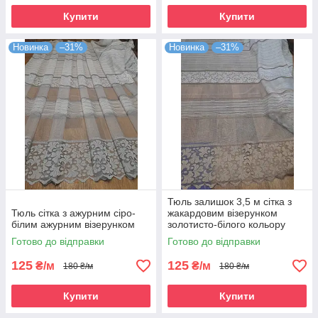
Купити
Купити
Новинка
–31%
Новинка
–31%
Тюль залишок 3,5 м сітка з
Тюль сітка з ажурним сіро-
жакардовим візерунком
білим ажурним візерунком
золотисто-білого кольору
Готово до відправки
Готово до відправки
125
125
₴/м
₴/м
180 ₴/м
180 ₴/м
Купити
Купити