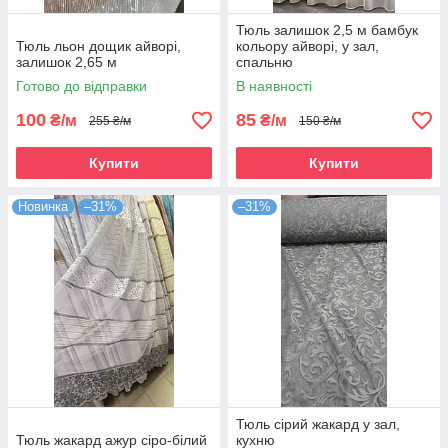
Тюль залишок 2,5 м бамбук
Тюль льон дощик айворі,
кольору айворі, у зал,
залишок 2,65 м
спальню
Готово до відправки
В наявності
100
85
₴/м
₴/м
255 ₴/м
150 ₴/м
Купити
Купити
Новинка
–31%
–31%
Тюль сірий жакард у зал,
Тюль жакард ажур сіро-білий
кухню