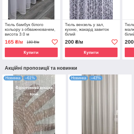
Тюль бамбук білого
Тюль вензель у зал,
Тюль
кольору з обважнювачем,
кухню, жакард завиток
малю
висота 3.0 м
білий
біли
165
200
200
₴/м
₴/м
180 ₴/м
Купити
Купити
Акційні пропозиції та новинки
Новинка
–61%
Новинка
–43%