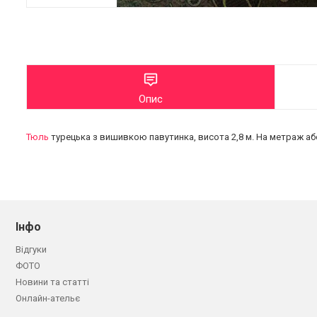
Опис
Тюль
турецька з вишивкою павутинка, висота 2,8 м. На метраж аб
Інфо
Відгуки
ФОТО
Новини та статті
Онлайн-ательє