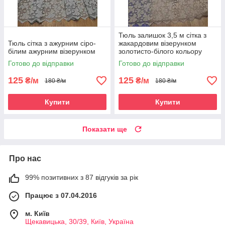
Тюль залишок 3,5 м сітка з
Тюль сітка з ажурним сіро-
жакардовим візерунком
білим ажурним візерунком
золотисто-білого кольору
Готово до відправки
Готово до відправки
125
125
₴/м
₴/м
180 ₴/м
180 ₴/м
Купити
Купити
Показати ще
Про нас
99% позитивних з 87 відгуків за рік
Працює з 07.04.2016
м. Київ
Щекавицька, 30/39, Київ, Україна