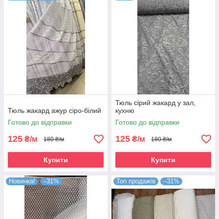
Тюль сірий жакард у зал,
Тюль жакард ажур сіро-білий
кухню
Готово до відправки
Готово до відправки
125
125
₴/м
₴/м
180 ₴/м
180 ₴/м
Купити
Купити
Новинка!
–31%
Топ продажів
–31%