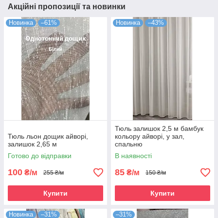
Акційні пропозиції та новинки
Новинка
–61%
Новинка
–43%
Тюль залишок 2,5 м бамбук
Тюль льон дощик айворі,
кольору айворі, у зал,
залишок 2,65 м
спальню
Готово до відправки
В наявності
100
85
₴/м
₴/м
255 ₴/м
150 ₴/м
Купити
Купити
Новинка
–31%
–31%