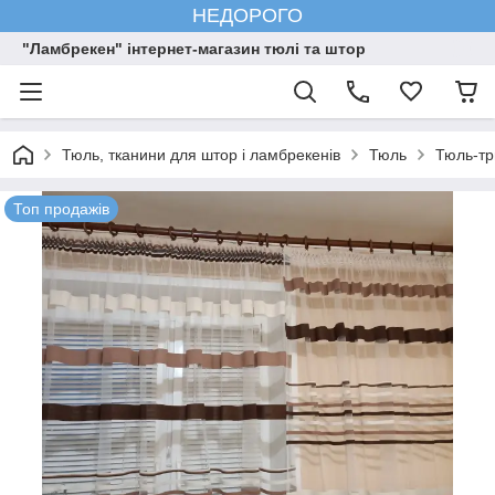
НЕДОРОГО
"Ламбрекен" інтернет-магазин тюлі та штор
Тюль, тканини для штор і ламбрекенів
Тюль
Тюль-тр
Топ продажів