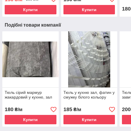
180
Купити
Купити
Подібні товари компанії
Тюль сірий мармур
Тюль у кухню зал, фатин у
Тюль
жакардовий у кухню, зал
смужку білого кольору
зави
180
185
200
₴/м
₴/м
Купити
Купити