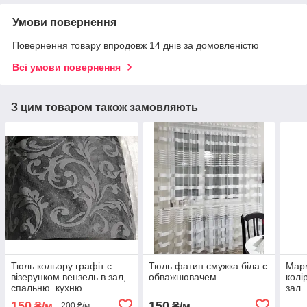
Умови повернення
Повернення товару впродовж 14 днів за домовленістю
Всі умови повернення
З цим товаром також замовляють
Тюль кольору графіт с
Тюль фатин смужка біла с
Мар
візерунком вензель в зал,
обважнювачем
колі
спальню. кухню
зал
150
150
₴/м
₴/м
200 ₴/м