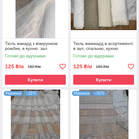
Тюль жакард з візерунком
Тюль жакккард в асортименті
ромбик, в кухню. зал
в зал, спальню, кухню
Готово до відправки
Готово до відправки
125
125
₴/м
₴/м
180 ₴/м
180 ₴/м
Купити
Купити
Новинка
–31%
Новинка
–31%