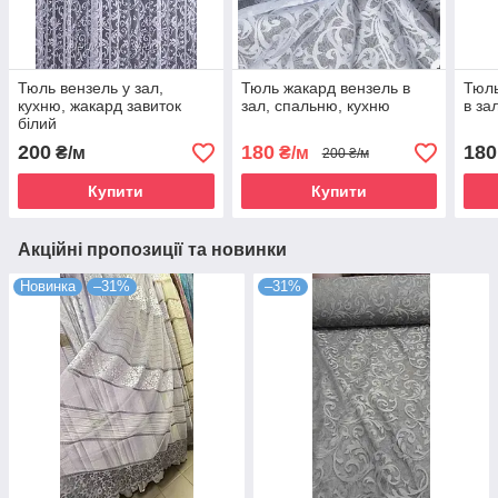
Тюль вензель у зал,
Тюль жакард вензель в
Тюль
кухню, жакард завиток
зал, спальню, кухню
в за
білий
200
180
180
₴/м
₴/м
200 ₴/м
Купити
Купити
Акційні пропозиції та новинки
Новинка
–31%
–31%