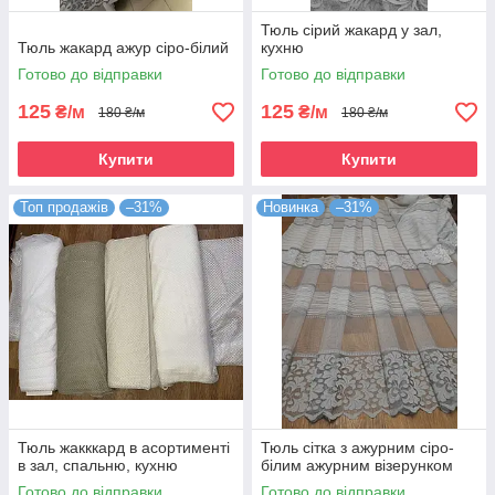
Тюль сірий жакард у зал,
Тюль жакард ажур сіро-білий
кухню
Готово до відправки
Готово до відправки
125
125
₴/м
₴/м
180 ₴/м
180 ₴/м
Купити
Купити
Топ продажів
–31%
Новинка
–31%
Тюль жакккард в асортименті
Тюль сітка з ажурним сіро-
в зал, спальню, кухню
білим ажурним візерунком
Готово до відправки
Готово до відправки