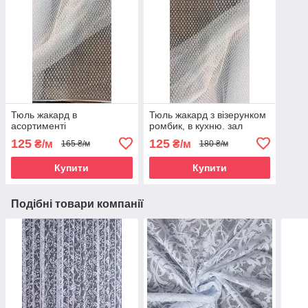
Тюль жакард в
Тюль жакард з візерунком
асортименті
ромбик, в кухню. зал
125
125
₴/м
₴/м
165 ₴/м
180 ₴/м
Купити
Купити
Подібні товари компанії