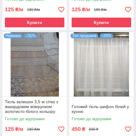
125
125
₴/м
₴/м
180 ₴/м
180 ₴/м
Купити
Купити
Новинка
–31%
Топ продажів
–25%
Тюль залишок 3,5 м сітка з
жакардовим візерунком
Готовий тюль шифон білий у
золотисто-білого кольору
кухню
Готово до відправки
Готово до відправки
125
450
₴/м
₴
180 ₴/м
600 ₴