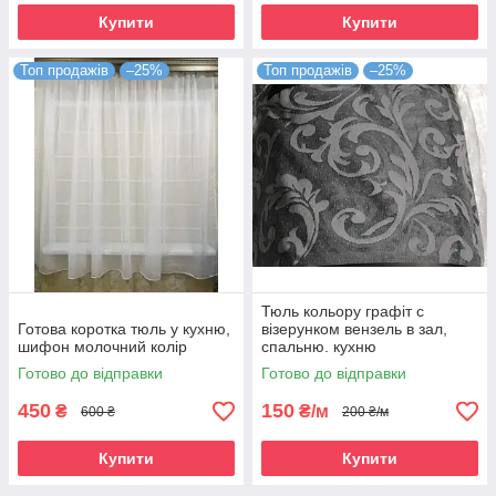
Купити
Купити
Топ продажів
–25%
Топ продажів
–25%
Тюль кольору графіт с
Готова коротка тюль у кухню,
візерунком вензель в зал,
шифон молочний колір
спальню. кухню
Готово до відправки
Готово до відправки
450
150
₴
₴/м
600 ₴
200 ₴/м
Купити
Купити