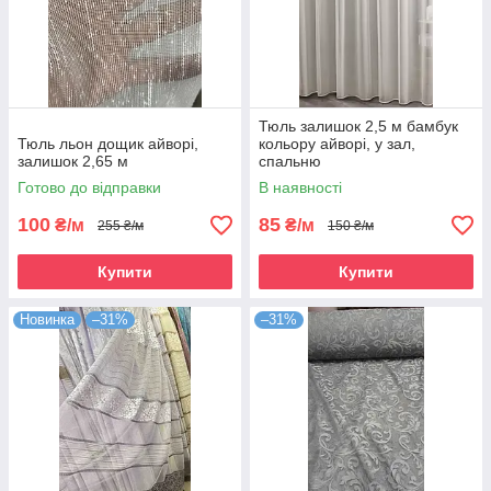
Тюль залишок 2,5 м бамбук
Тюль льон дощик айворі,
кольору айворі, у зал,
залишок 2,65 м
спальню
Готово до відправки
В наявності
100
85
₴/м
₴/м
255 ₴/м
150 ₴/м
Купити
Купити
Новинка
–31%
–31%