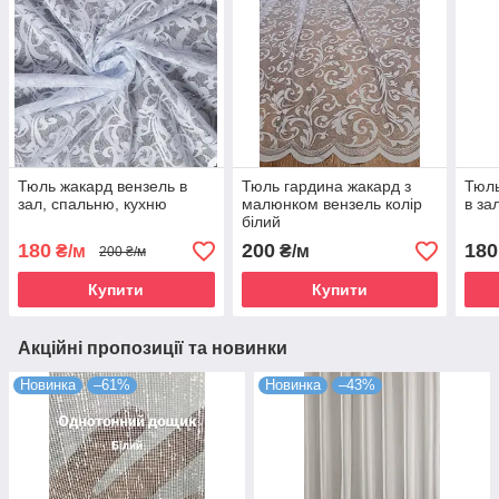
Тюль жакард вензель в
Тюль гардина жакард з
Тюль
зал, спальню, кухню
малюнком вензель колір
в за
білий
180
200
180
₴/м
₴/м
200 ₴/м
Купити
Купити
Акційні пропозиції та новинки
Новинка
–61%
Новинка
–43%