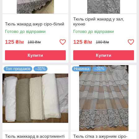
Тюль сірий жакард у зал,
Тюль жакард ажур сіро-білий
кухню
Готово до відправки
Готово до відправки
125
125
₴/м
₴/м
180 ₴/м
180 ₴/м
Купити
Купити
Топ продажів
–31%
Новинка
–31%
Тюль жакккард в асортименті
Тюль сітка з ажурним сіро-