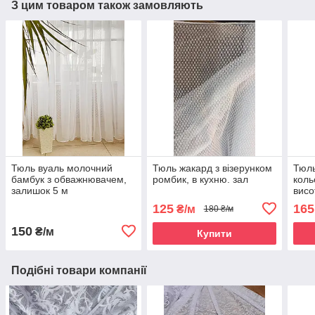
З цим товаром також замовляють
Тюль вуаль молочний
Тюль жакард з візерунком
Тюль
бамбук з обважнювачем,
ромбик, в кухню. зал
коль
залишок 5 м
висо
125
165
₴/м
180 ₴/м
150
₴/м
Купити
Подібні товари компанії