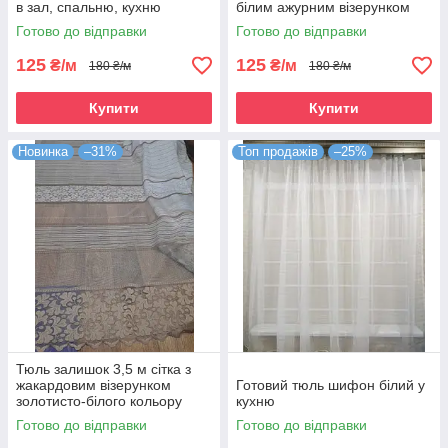
в зал, спальню, кухню
білим ажурним візерунком
Готово до відправки
Готово до відправки
125
125
₴/м
₴/м
180 ₴/м
180 ₴/м
Купити
Купити
Новинка
–31%
Топ продажів
–25%
Тюль залишок 3,5 м сітка з
жакардовим візерунком
Готовий тюль шифон білий у
золотисто-білого кольору
кухню
Готово до відправки
Готово до відправки