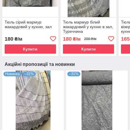
Тюль сірий мармур
Тюль мармур білий
Тюл
жакардовий у кухню, зал
жакардовий у кухню в зал,
візе
Туреччина
кухн
180
180
165
₴/м
₴/м
200 ₴/м
Купити
Купити
Акційні пропозиції та новинки
Новинка
–31%
–31%