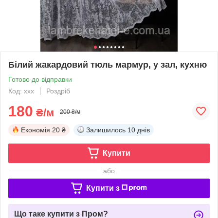
Білий жакардовий тюль мармур, у зал, кухню
Готово до відправки
Код: xxx
Роздріб
180
₴/м
200 ₴/м
Економія
20 ₴
Залишилось
10 днів
Купити
або
Купити з
Що таке купити з Пром?