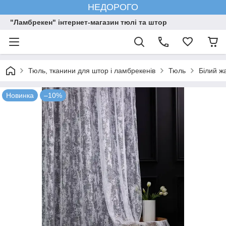
НЕДОРОГО
"Ламбрекен" інтернет-магазин тюлі та штор
Тюль, тканини для штор і ламбрекенів
Тюль
Білий ж
Новинка
–10%