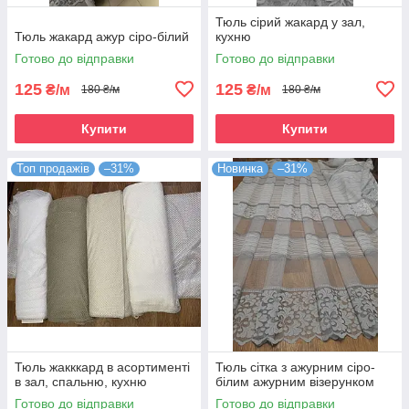
Тюль сірий жакард у зал,
Тюль жакард ажур сіро-білий
кухню
Готово до відправки
Готово до відправки
125
125
₴/м
₴/м
180 ₴/м
180 ₴/м
Купити
Купити
Топ продажів
–31%
Новинка
–31%
Тюль жакккард в асортименті
Тюль сітка з ажурним сіро-
в зал, спальню, кухню
білим ажурним візерунком
Готово до відправки
Готово до відправки