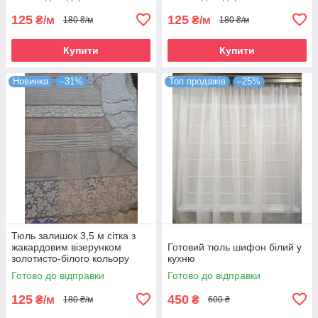
125
125
₴/м
₴/м
180 ₴/м
180 ₴/м
Купити
Купити
Новинка
–31%
Топ продажів
–25%
Тюль залишок 3,5 м сітка з
жакардовим візерунком
Готовий тюль шифон білий у
золотисто-білого кольору
кухню
Готово до відправки
Готово до відправки
125
450
₴/м
₴
180 ₴/м
600 ₴