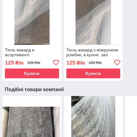
Тюль жакард в
Тюль жакард з візерунком
асортименті
ромбик, в кухню. зал
125
125
₴/м
₴/м
165 ₴/м
180 ₴/м
Купити
Купити
Подібні товари компанії