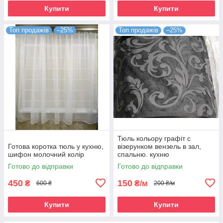
Купити
Купити
Топ продажів
–25%
Топ продажів
–25%
Тюль кольору графіт с
Готова коротка тюль у кухню,
візерунком вензель в зал,
шифон молочний колір
спальню. кухню
Готово до відправки
Готово до відправки
450
150
₴
₴/м
600 ₴
200 ₴/м
Купити
Купити