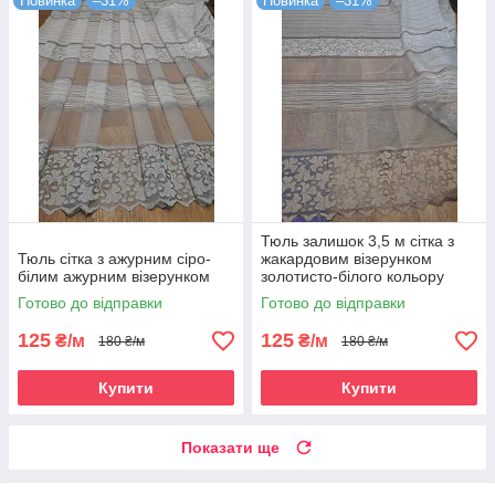
Новинка
–31%
Новинка
–31%
Тюль залишок 3,5 м сітка з
Тюль сітка з ажурним сіро-
жакардовим візерунком
білим ажурним візерунком
золотисто-білого кольору
Готово до відправки
Готово до відправки
125
125
₴/м
₴/м
180 ₴/м
180 ₴/м
Купити
Купити
Показати ще