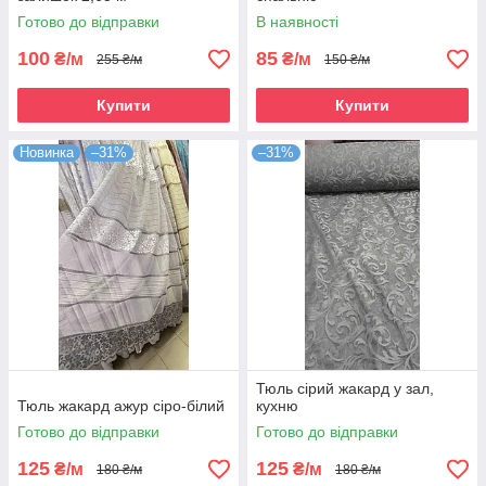
Готово до відправки
В наявності
100
85
₴/м
₴/м
255 ₴/м
150 ₴/м
Купити
Купити
Новинка
–31%
–31%
Тюль сірий жакард у зал,
Тюль жакард ажур сіро-білий
кухню
Готово до відправки
Готово до відправки
125
125
₴/м
₴/м
180 ₴/м
180 ₴/м