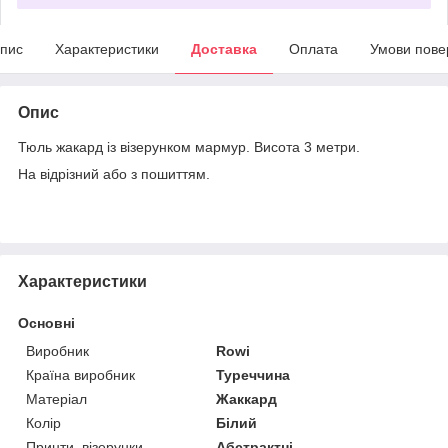
пис
Характеристики
Доставка
Оплата
Умови пове
Опис
Тюль жакард із візерунком мармур. Висота 3 метри.
На відрізний або з пошиттям.
Характеристики
Основні
Виробник
Rowi
Країна виробник
Туреччина
Матеріал
Жаккард
Колір
Білий
Принти, візерунки
Абстрактні