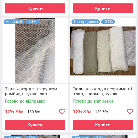
Купити
Купити
Новинка!
–31%
Топ продажів
–31%
Тюль жакард з візерунком
Тюль жакккард в асортименті
ромбик, в кухню. зал
в зал, спальню, кухню
Готово до відправки
Готово до відправки
125
125
₴/м
₴/м
180 ₴/м
180 ₴/м
Купити
Купити