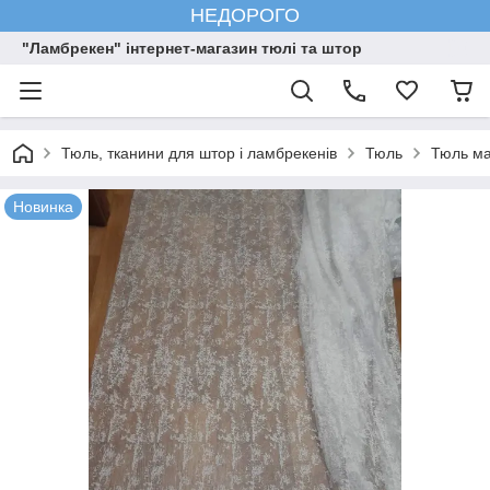
НЕДОРОГО
"Ламбрекен" інтернет-магазин тюлі та штор
Тюль, тканини для штор і ламбрекенів
Тюль
Тюль ма
Новинка