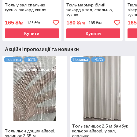
Тюль у зал спальню
Тюль мармур білий
Тюл
кухню. жакард хвиля
жакард у зал, спальню,
візе
кухню
кухн
165
180
165
₴/м
₴/м
185 ₴/м
185 ₴/м
Купити
Купити
Акційні пропозиції та новинки
Новинка
–61%
Новинка
–43%
Тюль залишок 2,5 м бамбук
Тюль льон дощик айворі,
кольору айворі, у зал,
залишок 2,65 м
спальню