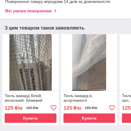
Повернення товару впродовж 14 днів за домовленістю
Всі умови повернення
З цим товаром також замовляють
Тюль жакард білий,
Тюль жакард в
Тюль
молочний, бежевий
асортименті
зал,
125
125
125
₴/м
₴/м
165 ₴/м
165 ₴/м
Купити
Купити