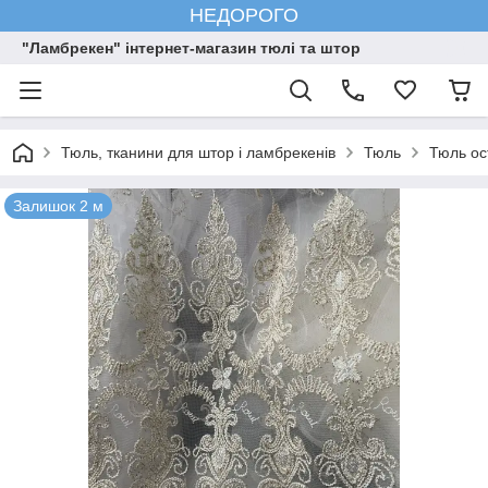
НЕДОРОГО
"Ламбрекен" інтернет-магазин тюлі та штор
Тюль, тканини для штор і ламбрекенів
Тюль
Тюль ос
Залишок 2 м