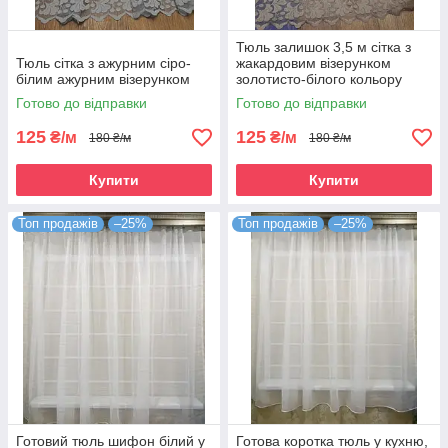
Тюль залишок 3,5 м сітка з
Тюль сітка з ажурним сіро-
жакардовим візерунком
білим ажурним візерунком
золотисто-білого кольору
Готово до відправки
Готово до відправки
125
125
₴/м
₴/м
180 ₴/м
180 ₴/м
Купити
Купити
Топ продажів
–25%
Топ продажів
–25%
Готовий тюль шифон білий у
Готова коротка тюль у кухню,