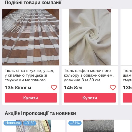
Подібні товари компанії
Тюль-сітка в кухню, у зал,
Тюль шифон молочного
Тюл
у спальню турецька зі
кольору з обважнювачем,
шамп
смужками молочного
довжина 3 м 30 см
смуг
кольору на фатині
+4,5
135
145
135
₴/пог.м
₴/м
Купити
Купити
Акційні пропозиції та новинки
Новинка
–31%
–31%