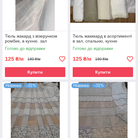
Тюль жакард з візерунком
Тюль жакккард в асортименті
ромбик, в кухню. зал
в зал, спальню, кухню
Готово до відправки
Готово до відправки
125
125
₴/м
₴/м
180 ₴/м
180 ₴/м
Купити
Купити
Новинка
–31%
Новинка
–31%