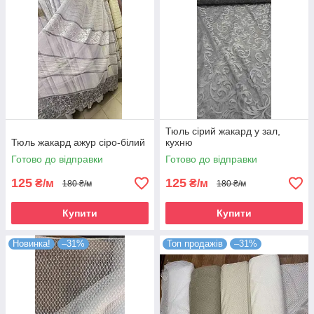
Тюль сірий жакард у зал,
Тюль жакард ажур сіро-білий
кухню
Готово до відправки
Готово до відправки
125
125
₴/м
₴/м
180 ₴/м
180 ₴/м
Купити
Купити
Новинка!
–31%
Топ продажів
–31%