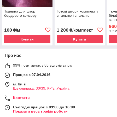
Тканина для штор
Готові штори комплект у
Тюль
бордового кольору
вітальню і спальню
біли
завв
960
100
1 200
₴/м
₴/комплект
995 ₴
Купити
Купити
Про нас
99% позитивних з 88 відгуків за рік
Працює з 07.04.2016
м. Київ
Щекавицька, 30/39, Київ, Україна
Контакти
Сьогодні працює з 09:00 до 18:00
Показати весь графік роботи