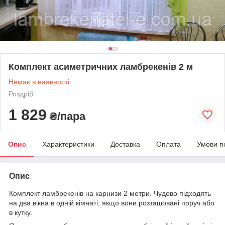
Комплект асиметричних ламбрекенів 2 м
Немає в наявності
Роздріб
1 829
₴/пара
Опис
Характеристики
Доставка
Оплата
Умови п
Опис
Комплект ламбрекенів на карнизи 2 метри. Чудово підходять
на два вікна в одній кімнаті, якщо вони розташовані поруч або
в кутку.