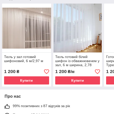
Тюль у зал готовий
Тюль готовий білий
Гото
шифоновий, 6 м/2,97 м
шифон із обважнювачем у
шири
зал, 6 м ширина, 2,78
Туре
1 200
1 200
1 2
₴
₴/м
Купити
Купити
Про нас
99% позитивних з 87 відгуків за рік