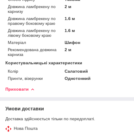
Довжина ламбрекену по
2 м
карнизу
Довжина ламбрекену по
1.6 м
правому боковому краю
Довжина ламбрекену по
1.6 м
лівому боковому краю
Матеріал
Шифон
Рекомендована довжина
2 м
карниза
Користувальницькі характеристики
Колір
Салатовий
Принти, візерунки
Однотонний
Приховати
Умови доставки
Доставка здійснюється тільки по передоплаті.
Нова Пошта