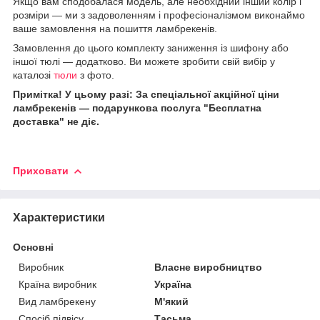
Якщо вам сподобалася модель, але необхідний інший колір і
розміри — ми з задоволенням і професіоналізмом виконаймо
ваше замовлення на пошиття ламбрекенів.
Замовлення до цього комплекту заниження із шифону або
іншої тюлі — додатково. Ви можете зробити свій вибір у
каталозі
тюли
з фото.
Примітка! У цьому разі: За спеціальної акційної ціни
ламбрекенів — подарункова послуга "Бесплатна
доставка" не діє.
Приховати
Характеристики
Основні
Виробник
Власне виробництво
Країна виробник
Україна
Вид ламбрекену
М'який
Спосіб підвісу
Тасьма