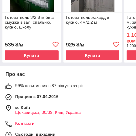
Готова тюль 3/2,8 м біла
Готова тюль жакард в
Гото
смужка в зал, спальню,
кухню, 4м/2,2 м
м, з
кухню, школу
кухн
шиф
1 1
ком
535
925
₴/м
₴/м
1 200
Купити
Купити
Про нас
99% позитивних з 87 відгуків за рік
Працює з 07.04.2016
м. Київ
Щекавицька, 30/39, Київ, Україна
Контакти
Сьогодні вихідний