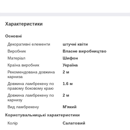
Характеристики
Основні
Декоративні елементи
штучні квіти
Виробник
Власне виробництво
Матеріал
Шифон
Країна виробник
Україна
Рекомендована довжина
2 м
карниза
Довжина ламбрекену по
1.6 м
правому боковому краю
Довжина ламбрекену по
2 м
карнизу
Вид ламбрекену
М'який
Користувальницькі характеристики
Колір
Салатовий