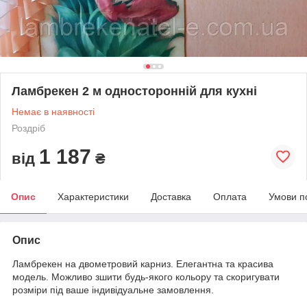
Ламбрекен 2 м односторонній для кухні
Немає в наявності
Роздріб
1 187
від
₴
Опис
Характеристики
Доставка
Оплата
Умови п
Опис
Ламбрекен на двометровий карниз. Елегантна та красива
модель. Можливо зшити будь-якого кольору та скоригувати
розміри під ваше індивідуальне замовлення.