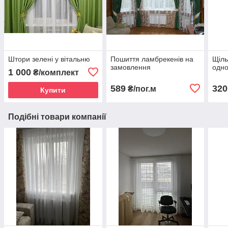
Штори зелені у вітальню
Пошиття ламбрекенів на
Щіль
замовлення
одно
1 000
₴/комплект
589
320
₴/пог.м
Купити
Подібні товари компанії