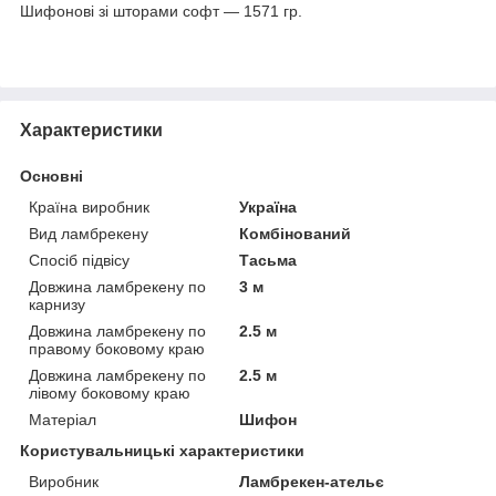
Шифонові зі шторами софт — 1571 гр.
Характеристики
Основні
Країна виробник
Україна
Вид ламбрекену
Комбінований
Спосіб підвісу
Тасьма
Довжина ламбрекену по
3 м
карнизу
Довжина ламбрекену по
2.5 м
правому боковому краю
Довжина ламбрекену по
2.5 м
лівому боковому краю
Матеріал
Шифон
Користувальницькі характеристики
Виробник
Ламбрекен-ательє