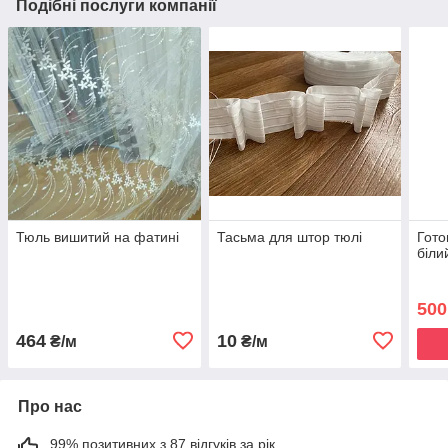
Подібні послуги компанії
Тюль вишитий на фатині
Тасьма для штор тюлі
Гото
біли
500
464
10
₴/м
₴/м
Про нас
99% позитивних з 87 відгуків за рік