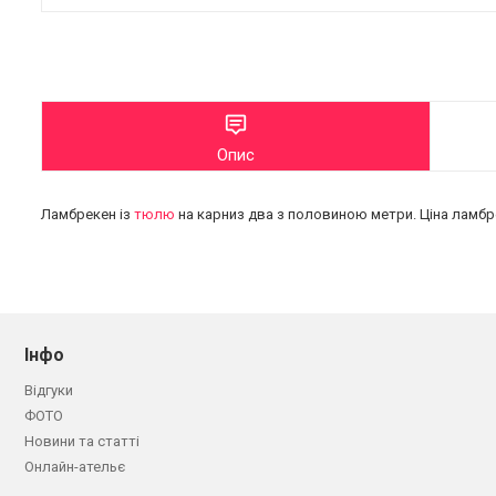
Опис
Ламбрекен із
тюлю
на карниз два з половиною метри. Ціна лам
Інфо
Відгуки
ФОТО
Новини та статті
Онлайн-ательє