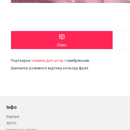
Опис
Портьєрна
тканина для штор
і ламбреконів.
Шанзалізі рожевого відтінку кольору фрез.
Інфо
Відгуки
ФОТО
Новини та статті