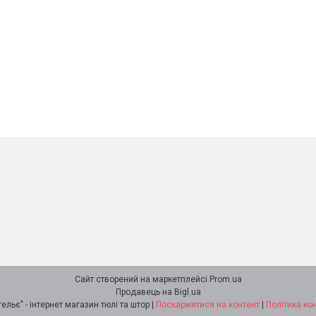
Сайт створений на маркетплейсі
Prom.ua
Продавець на Bigl.ua
"Ламбрекен-ательє" - інтернет магазин тюлі та штор |
Поскаржитися на контент
|
Політика ко