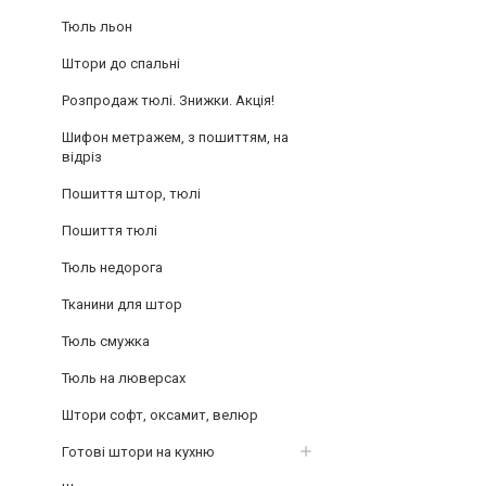
Тюль льон
Штори до спальні
Розпродаж тюлі. Знижки. Акція!
Шифон метражем, з пошиттям, на
відріз
Пошиття штор, тюлі
Пошиття тюлі
Тюль недорога
Тканини для штор
Тюль смужка
Тюль на люверсах
Штори софт, оксамит, велюр
Готові штори на кухню