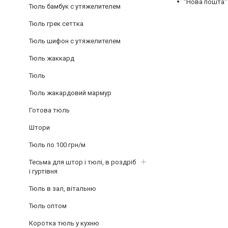
"Нова пошта"
Тюль бамбук с утяжелителем
Тюль грек сеттка
Тюль шифон с утяжелителем
Тюль жаккард
Тюль
Тюль жакардовий мармур
Готова тюль
Штори
Тюль по 100 грн/м
Тесьма для штор і тюлі, в роздріб
і гуртівня
Тюль в зал, вітальню
Тюль оптом
Коротка тюль у кухню