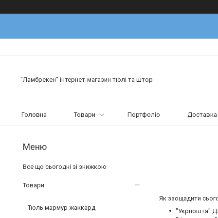
"Ламбрекен" інтернет-магазин тюлі та штор
Головна
Товари
Портфоліо
Доставка 
Все що сьогодні зі знижкою
Товари
Як заощадити сього
Тюль мармур жаккард
"Укрпошта" Дл