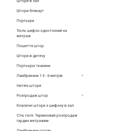
Штори в зал
Штори блекаут
Портьєри
Тюль шифон однотонний на
метраж
Пошиття штор
Штори в дитячу
Портьєрні тканини
Ламбрекени 1.5 - 6 метрів
Нитяні штори
Розпродаж штор
Класичні штори з шифону в зал
Стік тюлі. Терміновий розпродаж
гардин метражем
Ламбрекени готові