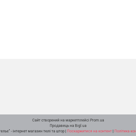
Сайт створений на маркетплейсі
Prom.ua
Продавець на Bigl.ua
"Ламбрекен-ательє" - інтернет магазин тюлі та штор |
Поскаржитися на контент
|
Політика ко