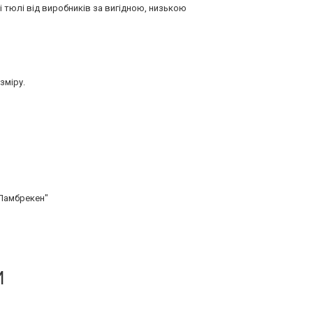
і тюлі від виробників за вигідною, низькою
зміру.
"Ламбрекен"
И