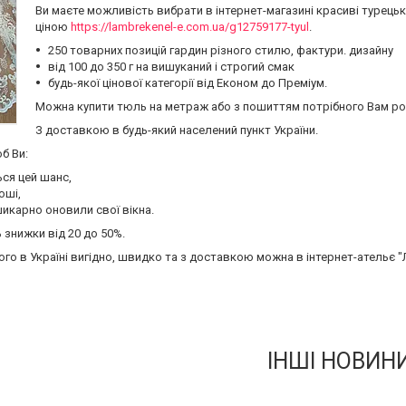
Ви маєте можливість вибрати в інтернет-магазині красиві турецьк
ціною
https://lambrekenel-e.com.ua/g12759177-tyul
.
250 товарних позицій гардин різного стилю, фактури. дизайну
від 100 до 350 г на вишуканий і строгий смак
будь-якої цінової категорії від Економ до Преміум.
Можна купити тюль на метраж або з пошиттям потрібного Вам ро
З доставкою в будь-який населений пункт України.
б Ви:
ся цей шанс,
оші,
икарно оновили свої вікна.
 знижки від 20 до 50%.
го в Україні вигідно, швидко та з доставкою можна в інтернет-ательє 
ІНШІ НОВИН