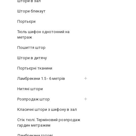
Штори в зал
Штори блекаут
Портьєри
Тюль шифон однотонний на
метраж
Пошиття штор
Штори в дитячу
Портьєрні тканини
Ламбрекени 1.5 - 6 метрів
Нитяні штори
Розпродаж штор
Класичні штори з шифону в зал
Стік тюлі. Терміновий розпродаж
гардин метражем
Ламбрекени готові