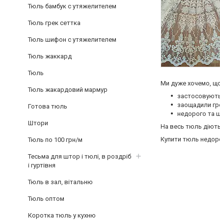
Тюль бамбук с утяжелителем
Тюль грек сеттка
Тюль шифон с утяжелителем
Тюль жаккард
Тюль
Ми дуже хочемо, що
Тюль жакардовий мармур
застосовують
заощадили гр
Готова тюль
недорого та ш
Штори
На весь тюль діють
Купити тюль недоро
Тюль по 100 грн/м
Тесьма для штор і тюлі, в роздріб
і гуртівня
Тюль в зал, вітальню
Тюль оптом
Коротка тюль у кухню