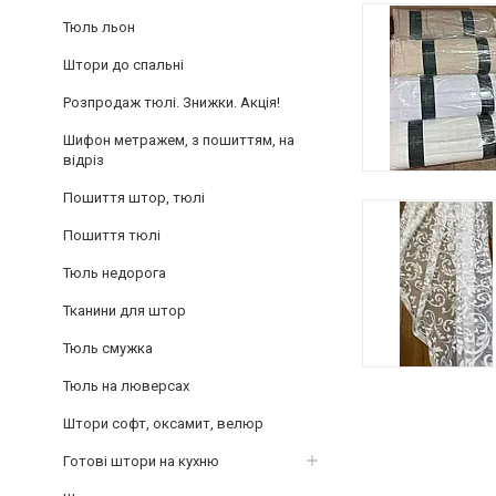
Тюль льон
Штори до спальні
Розпродаж тюлі. Знижки. Акція!
Шифон метражем, з пошиттям, на
відріз
Пошиття штор, тюлі
Пошиття тюлі
Тюль недорога
Тканини для штор
Тюль смужка
Тюль на люверсах
Штори софт, оксамит, велюр
Готові штори на кухню