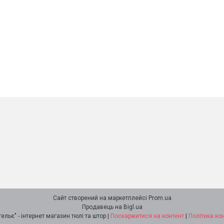
Сайт створений на маркетплейсі
Prom.ua
Продавець на Bigl.ua
"Ламбрекен-ательє" - інтернет магазин тюлі та штор |
Поскаржитися на контент
|
Політика ко