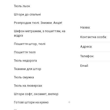
Тюль льон
Штори до спальні
Розпродаж тюлі. Знижки. Акція!
Шифон метражем, з пошиттям, на
відріз
Пошиття штор, тюлі
Пошиття тюлі
Тюль недорога
Тканини для штор
Тюль смужка
Тюль на люверсах
Штори софт, оксамит, велюр
Готові штори на кухню