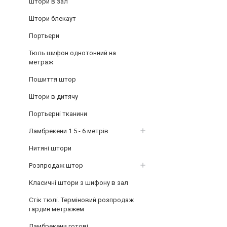
Штори в зал
Штори блекаут
Портьєри
Тюль шифон однотонний на
метраж
Пошиття штор
Штори в дитячу
Портьєрні тканини
Ламбрекени 1.5 - 6 метрів
Нитяні штори
Розпродаж штор
Класичні штори з шифону в зал
Стік тюлі. Терміновий розпродаж
гардин метражем
Ламбрекени готові