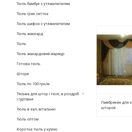
Тюль бамбук с утяжелителем
Тюль грек сеттка
Тюль шифон с утяжелителем
Тюль жаккард
Тюль
Тюль жакардовий мармур
Готова тюль
Штори
Тюль по 100 грн/м
Тесьма для штор і тюлі, в роздріб
і гуртівня
Ламбрекен для з
шторой.
Тюль в зал, вітальню
Тюль оптом
Коротка тюль у кухню