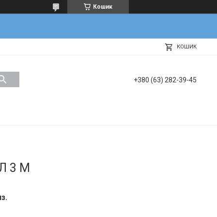
Кошик
КОШИК
+380 (63) 282-39-45
Л 3 М
з.