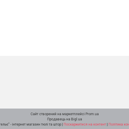
Сайт створений на маркетплейсі
Prom.ua
Продавець на Bigl.ua
"Ламбрекен-ательє" - інтернет магазин тюлі та штор |
Поскаржитися на контент
|
Політика ко