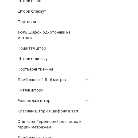
Штори в зал
Штори блекаут
Портьєри
Тюль шифон однотонний на
метраж
Пошиття штор
Штори в дитячу
Портьєрні тканини
Ламбрекени 1.5 - 6 метрів
Нитяні штори
Розпродаж штор
Класичні штори з шифону в зал
Стік тюлі. Терміновий розпродаж
гардин метражем
Ламбрекени готові