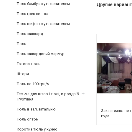
Тюль бамбук с утяжелителем
Другие вариан
Тюль грек сеттка
Тюль шифон с утяжелителем
Тюль жаккард
Тюль
Тюль жакардовий мармур
Готова тюль
Штори
Тюль по 100 грн/м
Тесьма для штор і тюлі, в роздріб
і гуртівня
Тюль в зал, вітальню
Заказ выполнен 
года.
Тюль оптом
Коротка тюль у кухню