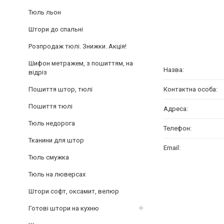
Тюль льон
Штори до спальні
Розпродаж тюлі. Знижки. Акція!
Шифон метражем, з пошиттям, на
відріз
Пошиття штор, тюлі
Пошиття тюлі
Тюль недорога
Тканини для штор
Тюль смужка
Тюль на люверсах
Штори софт, оксамит, велюр
Готові штори на кухню