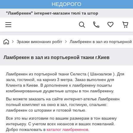
НЕДОРОГО
"Ламбрекен" інтернет-магазин тюлі та штор
Зразки виконаних робіт
Ламбрекен в зал из портьерной 
Ламбрекен в зал из портьерной ткани г.Киев
Ламбрекен из портьерной ткани Селеста ( Шанзализе ). Для
зала, гостиной, на карниз 3 метра. Заказ выполнен для
Клиента в Киеве. В дополнение к ламбрекену пошиты
комбинированные дуцветные шторы в тон ламбрекену.
Вы можете заказать на сайте интернет-ателье Ламбрекен
полный комплект на окно в зал, гостиную, спальню:
ламбрекен со шторами и готовой тюлью.
Все это мы изготовим по вашим размерам в тон вашему
интерьеру. С учетом всех нюансов и ваших пожеланий.
Добро пожаловать в
каталог ламбрекенов
.